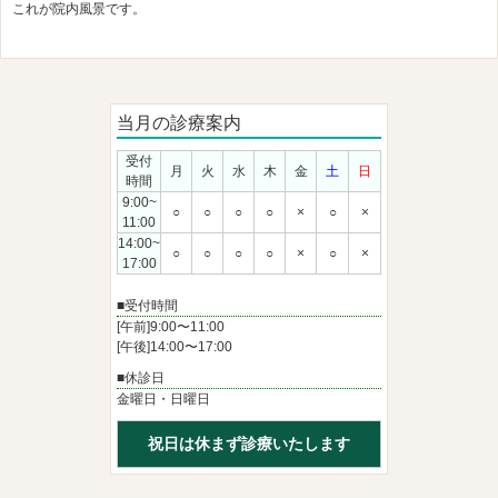
これが院内風景です。
当月の診療案内
受付
月
火
水
木
金
土
日
時間
9:00~
○
○
○
○
×
○
×
11:00
14:00~
○
○
○
○
×
○
×
17:00
■受付時間
[午前]9:00〜11:00
[午後]14:00〜17:00
■休診日
金曜日・日曜日
祝日は休まず診療いたします