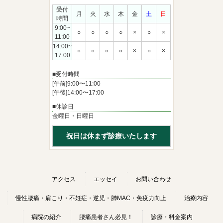
受付
月
火
水
木
金
土
日
時間
9:00~
○
○
○
○
×
○
×
11:00
14:00~
○
○
○
○
×
○
×
17:00
■受付時間
[午前]9:00〜11:00
[午後]14:00〜17:00
■休診日
金曜日・日曜日
祝日は休まず診療いたします
アクセス
エッセイ
お問い合わせ
慢性腰痛・肩こり・不妊症・逆児・肺MAC・免疫力向上
治療内容
病院の紹介
腰痛患者さん必見！
診療・料金案内