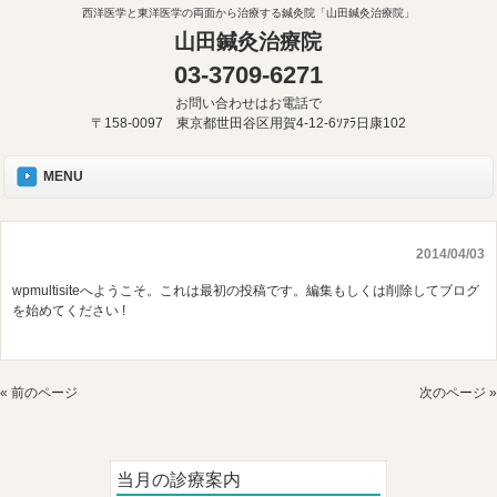
西洋医学と東洋医学の両面から治療する鍼灸院「山田鍼灸治療院」
山田鍼灸治療院
03-3709-6271
お問い合わせはお電話で
〒158-0097 東京都世田谷区用賀4-12-6ｿｱﾗ日康102
MENU
2014/04/03
wpmultisite
へようこそ。これは最初の投稿です。編集もしくは削除してブログ
を始めてください !
« 前のページ
次のページ »
当月の診療案内