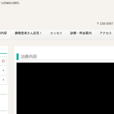
「山田鍼灸治療院」
〒158-00
療内容
腰痛患者さん必見！
エッセイ
診療・料金案内
アクセス
治療内容
日
×
×