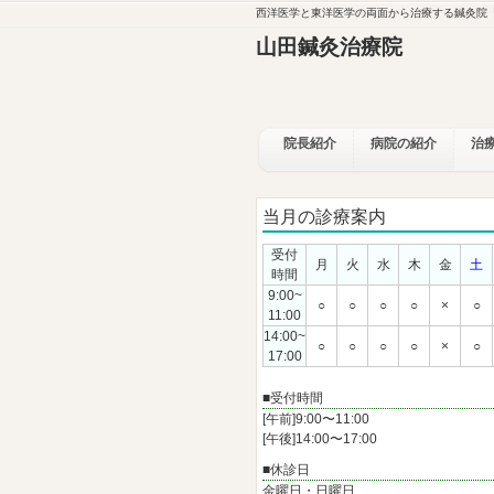
西洋医学と東洋医学の両面から治療する鍼灸院
山田鍼灸治療院
院長紹介
病院の紹介
治
当月の診療案内
受付
月
火
水
木
金
土
時間
9:00~
○
○
○
○
×
○
11:00
14:00~
○
○
○
○
×
○
17:00
■受付時間
[午前]9:00〜11:00
[午後]14:00〜17:00
■休診日
金曜日・日曜日