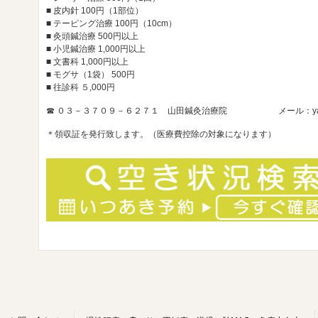
■ 皮内針 100円（1部位）
■ テーピング治療 100円（10cm）
■ 灸頭鍼治療 500円以上
■ 小児鍼治療 1,000円以上
■ 文書科 1,000円以上
■ モグサ（1袋） 500円
■ 往診科 ５,000円
☎
０３－３７０９－６２７１ 山田鍼灸治療院 メール：yamada89
＊
領収証を発行致します
。（医療費控除の対象になります）